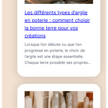
Les différents types d’argile
en poterie : comment choisir
la bonne terre pour vos
créations
Lorsque l’on débute ou que l’on
progresse en poterie, le choix de
l’argile est une étape essentielle.
Chaque terre possède ses propres
caractéristiques, influençant la
technique, le rendu final et…
Lire la
:
suite
Les
différents
types
d’argile