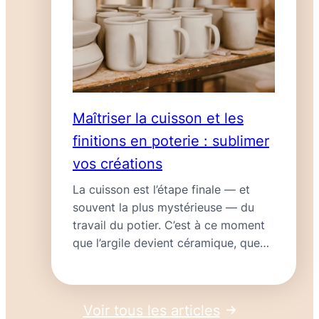
en
poterie
:
comment
choisir
la
bonne
Maîtriser la cuisson et les
terre
finitions en poterie : sublimer
pour
vos créations
vos
créations
La cuisson est l’étape finale — et
souvent la plus mystérieuse — du
travail du potier. C’est à ce moment
que l’argile devient céramique, que
les émaux se révèlent et…
Lire la
:
suite
Maîtriser
Voir tous les articles
la