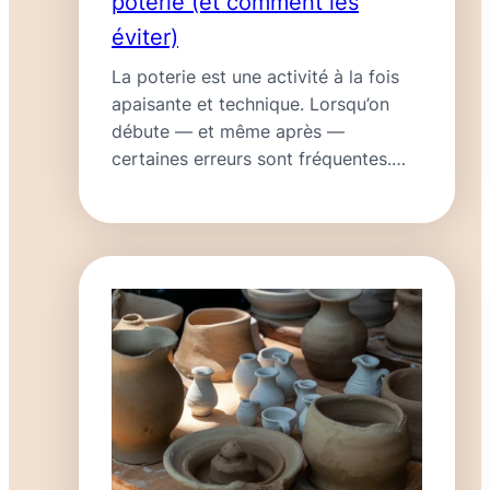
poterie (et comment les
éviter)
La poterie est une activité à la fois
apaisante et technique. Lorsqu’on
débute — et même après —
certaines erreurs sont fréquentes.
Elles peuvent être frustrantes, mais
:
elles font aussi…
Lire la suite
Les
erreurs
fréquentes
en
poterie
(et
comment
les
éviter)