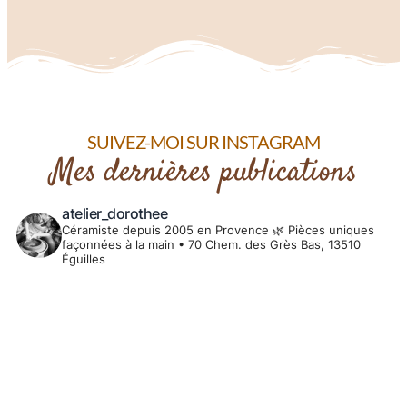
cuisson
et
les
finitions
en
poterie
SUIVEZ-MOI SUR INSTAGRAM
:
Mes dernières publications
sublimer
vos
atelier_dorothee
créations
Céramiste depuis 2005 en Provence 🌿
Pièces uniques
façonnées à la main
•
70 Chem. des Grès Bas, 13510
Éguilles